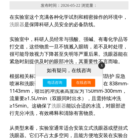
发布时间：2026-05-22 浏览量：
在实验室这个充满各种化学试剂和精密操作的环境中，
洗眼器
是保障科研人员安全的必备防线。
实验室中，科研人员经常与强酸、强碱、有毒化学品等
打交道，这些物质一旦不慎溅入眼睛，若不及时处理，
很可能导致视力下降甚至失明等严重后果。洗眼器能在
紧急时刻提供及时的眼部冲洗，其重要性不言而喻。
x
如有疑问，在线咨询
根据相关标准，如 GB 38144-2025《眼面部防护 应急
喷淋和洗眼设备》规定，洗眼器喷头高度需在 838mm-
电话咨询
在线咨询
1143mm，喷出的冲洗液高度应为 150mm-300mm，
流量要≥1.5L/min（双眼同时出水），且需持续冲洗
≥15min。这确保了
洗眼器
能以合适的水流，对眼部进
行充分冲洗，有效稀释和清除有害物质。
从类型来看，实验室通常适合安装立式洗眼器或壁挂式
洗眼器。它们不占太多空间，且能方便地安装在实验台