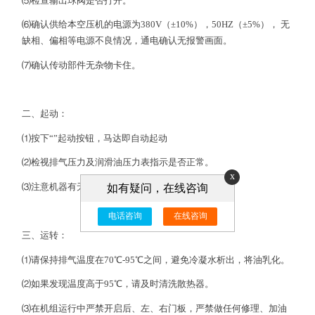
⑸检查输出球阀是否打开。
⑹确认供给本空压机的电源为380V（±10%），50HZ（±5%）， 无
缺相、偏相等电源不良情况，通电确认无报警画面。
⑺确认传动部件无杂物卡住。
二、起动：
⑴按下“”起动按钮，马达即自动起动
⑵检视排气压力及润滑油压力表指示是否正常。
x
⑶注意机器有无异常噪声。
如有疑问，在线咨询
电话咨询
在线咨询
三、运转：
⑴请保持排气温度在70℃-95℃之间，避免冷凝水析出，将油乳化。
⑵如果发现温度高于95℃，请及时清洗散热器。
⑶在机组运行中严禁开启后、左、右门板，严禁做任何修理、加油