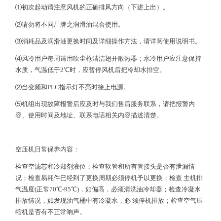
⑴初次起动请注意风机的正确排风方向（下进上出）。
⑵请勿将不同厂牌之润滑油混合使用。
⑶消耗品及润滑油更换时间及详细操作方法，请详阅使用说明书。
⑷风冷用户每周请用吹尘枪清洁翅开散热器；水冷用户应注意保持
水质，气温低于2℃时，应暂停风机后把冷却水排空。
⑵当变频和PLC指示灯不亮时接上电源。
⑸机组出现故障报警后应及时与我们售后服务联系，请把报警内
容、使用时间及地址、联系电话相关内容描述清楚。
空压机日常保养内容：
检查空滤芯和冷却剂液位；检查软管和所有管接头是否有泄漏情
况；检查易耗件已经到了更换周期必须停机予以更换；检查 主机排
气温度(正常70℃-95℃)，如偏高，必须清洗油冷却器；检查冷凝水
排放情况，如发现油气桶中有冷凝水，必 须停机排放；检查空气压
缩机是否有不正常响声。