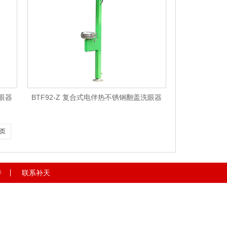
洗眼器
BTF92-Z 复合式电伴热不锈钢翻盖洗眼器
页
持
联系补天