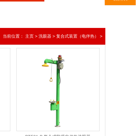
当前位置：
主页
>
洗眼器
>
复合式装置（电伴热）
>